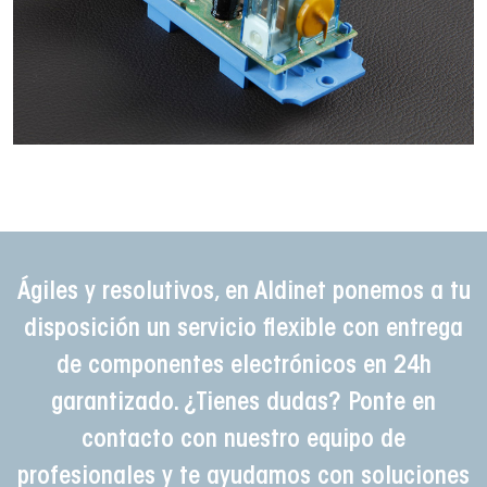
Ágiles y resolutivos, en Aldinet ponemos a tu
disposición un servicio flexible con entrega
de componentes electrónicos en 24h
garantizado. ¿Tienes dudas? Ponte en
contacto con nuestro equipo de
profesionales y te ayudamos con soluciones