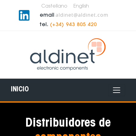
Castellano
English
aldinet@aldinet.com
email
tel.
(+34) 943 805 420
INICIO
Distribuidores de