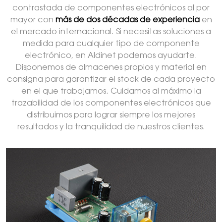
contrastada de componentes electrónicos al por
mayor con
más de dos décadas de experiencia
en
el mercado internacional. Si necesitas soluciones a
medida para cualquier tipo de componente
electrónico, en Aldinet podemos ayudarte.
Disponemos de almacenes propios y material en
consigna para garantizar el stock de cada proyecto
en el que trabajamos. Cuidamos al máximo la
trazabilidad de los componentes electrónicos que
distribuimos para lograr siempre los mejores
resultados y la tranquilidad de nuestros clientes.