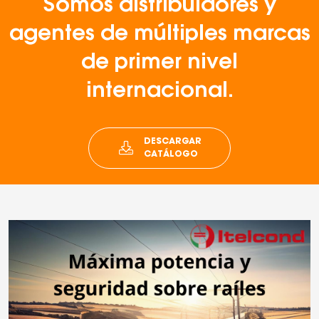
Somos distribuidores y
agentes de múltiples marcas
de primer nivel
internacional.
DESCARGAR
CATÁLOGO