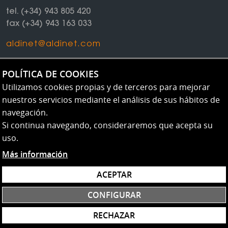
tel.
(+34) 943 805 420
fax
(+34) 943 163 033
aldinet@aldinet.com
NEWSLETTER
POLÍTICA DE COOKIES
Mantente informado de todas nuestras
Utilizamos cookies propias y de terceros para mejorar
novedades
nuestros servicios mediante el análisis de sus hábitos de
navegación.
SUSCRIBETE AL NEWSLETTER
Si continua navegando, consideraremos que acepta su
uso.
Más información
AVISO LEGAL
ACEPTAR
PROTECCIÓN DE DATOS
POLÍTICA DE COOKIES
CONFIGURAR
CONFIGURACIÓN DE COOKIES
RECHAZAR
XARE