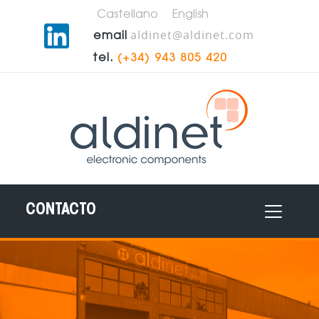
Castellano
English
aldinet@aldinet.com
email
tel.
(+34) 943 805 420
CONTACTO