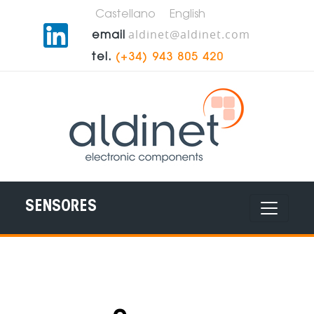
Castellano
English
aldinet@aldinet.com
email
tel.
(+34) 943 805 420
SENSORES