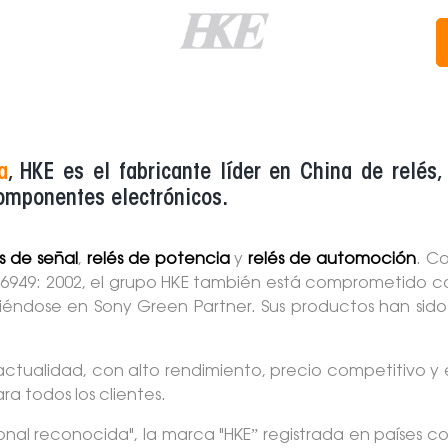
a
, HKE es el fabricante líder en China de relé
omponentes electrónicos.
s de señal
,
relés de potencia
y
relés de automoción
. C
16949: 2002, el grupo HKE también está comprometido con
rtiéndose en Sony Green Partner. Sus productos han sid
 actualidad, con alto rendimiento, precio competitivo y e
a todos los clientes.
l reconocida", la marca "HKE” registrada en países com