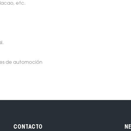
Macao, etc.
l.
ones de automoción
CONTACTO
N