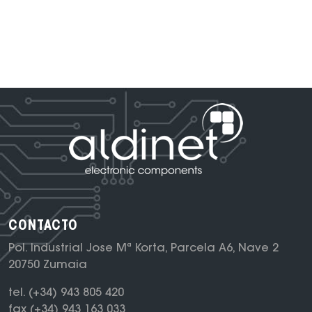
CONTACTO
Pol. Industrial Jose Mª Korta, Parcela A6, Nave 2
20750 Zumaia
tel.
(+34) 943 805 420
fax
(+34) 943 163 033